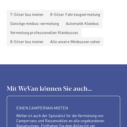
7-Sitzer bus mieten
8-Sitzer Fahrzeugvermietung
Günstige minibus-vermietung
Automatik Kleinbus
Vermietung professionellen Kleinbusses
8-Sitzer bus mieten
Alle unsere Minibussen sehen
Mit WeVan können Sie auch...
EINEN CAMPERVAN MIETEN
WeVan ist auch der Spezialist für die Vermietung von
Campervans und Reisemobilen an alle ungebundenen
Reiselustigen. Entfliehen Sie dem Alltag für ein