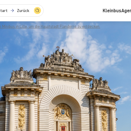
Kleinbus
Age
tart
Zurück
en Minibus in Lille, um die Hauptstadt Flanderns zu entdecken.