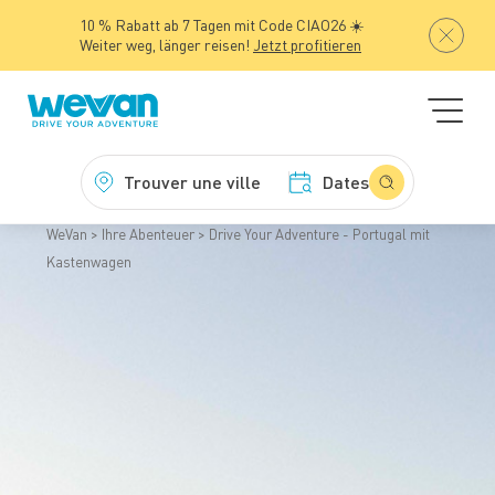
10 % Rabatt ab 7 Tagen mit Code CIAO26 ☀️
Weiter weg, länger reisen!
Jetzt profitieren
Trouver une ville
Dates
WeVan
Ihre Abenteuer
Drive Your Adventure - Portugal mit
Kastenwagen