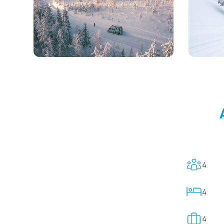
4
4
4