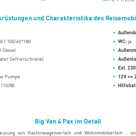
srüstungen und Charakteristika des Reisemobi
Außend
0 / 100/60*180
WC:
ja
 Diesel
Außenm
rater Gefrierschrank)
Außenlo
Ext. 23
che Pumpe
12V <> 
110/80
Hilfsbat
Big Van 4 Pax im Detail
euzung von Kastenwagenverleih und Wohnmobilverleih.... 