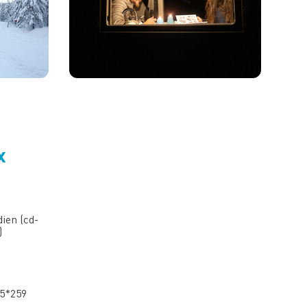
x
ien (cd-
)
5*259