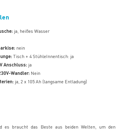
len
usche:
ja, heißes Wasser
arkise:
nein
unge:
Tisch + 4 StühleInnentisch: ja
0V Anschluss:
ja
230V-Wandler:
Nein
terien:
ja, 2 x 105 Ah (langsame Entladung)
und es braucht das Beste aus beiden Welten, um den