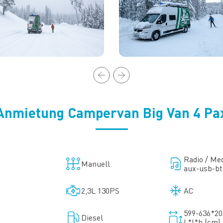
Anmietung Campervan Big Van 4 Pa
Radio / Med
Manuell
aux-usb-bt
2,3L 130PS
AC
599-636*20
Diesel
L*l*h (cm)