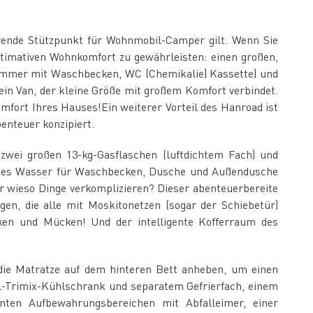
hrende Stützpunkt für Wohnmobil-Camper gilt. Wenn Sie
timativen Wohnkomfort zu gewährleisten: einen großen,
zimmer mit Waschbecken, WC (Chemikalie) Kassette) und
 ein Van, der kleine Größe mit großem Komfort verbindet.
mfort Ihres Hauses!Ein weiterer Vorteil des Hanroad ist
enteuer konzipiert.
 zwei großen 13-kg-Gasflaschen (luftdichtem Fach) und
eißes Wasser für Waschbecken, Dusche und Außendusche
ber wieso Dinge verkomplizieren? Dieser abenteuerbereite
en, die alle mit Moskitonetzen (sogar der Schiebetür)
ken und Mücken! Und der intelligente Kofferraum des
ie Matratze auf dem hinteren Bett anheben, um einen
L-Trimix-Kühlschrank und separatem Gefrierfach, einem
enten Aufbewahrungsbereichen mit Abfalleimer, einer