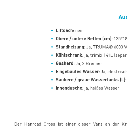
Au
Liftdach:
nein
Obere / untere Betten (cm):
135*18
Standheizung:
Ja, TRUMA® 6000 W
Kühlschrank:
ja, trimix 141L (sepa
Gasherd:
Ja, 2 Brenner
Eingebautes Wasser:
Ja, elektris
Saubere / graue Wassertanks (L):
Innendusche:
ja, heißes Wasser
Der Hanroad Cross ist einer dieser Vans an der Kr