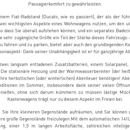
Passagierkomfort zu gewährleisten.
inem Fiat-Radstand (Ducato, wie es passiert), der als der fü
 zwei wichtigsten Aspekte eines Wohnwagens nutzen, um den ul
o dass Sie überall aufstehen können, und ein separates Bade
e sehr zugängliche Größe ein Teil der Stärke dieses Fahrzeugs:
zu fahren und zu parken, bietet aber auch den grundlegenden Ko
isonaspekt: Dank seiner Unabhängigkeit ist er für ganzjährige Ab
zwei langsam entladenen Zusatzbatterien, einem Solarpanel,
t. Die stationäre Heizung und der Warmwasserbereiter (der h
für Ihre herbstlichen (oder winterlichen) Abenteuer benötigen! A
ditionen im Sommer, insbesondere dank seiner vielen Öffnung
 genießen, ohne sich darum kümmern zu müssen lästige Müc
Kastenwagens trägt nur zu diesem Aspekt im Freien bei.
Sie Ihre kleineren Gegenstände aufräumen, und Sie können d
re große Gegenstände freizulegen.Mit dem automatischen 141
g, einer 1,5 m langen Arbeitsfläche, zahlreichen intellig