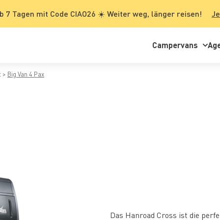
b 7 Tagen mit Code CIAO26 ☀️ Weiter weg, länger reisen!
Je
Campervans
Ag
t
Big Van 4 Pax
Das Hanroad Cross ist die per