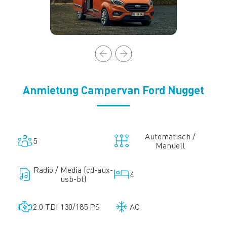
Anmietung Campervan Ford Nugget
Automatisch /
5
Manuell
Radio / Media (cd-aux-
4
usb-bt)
2.0 TDI 130/185 PS
AC