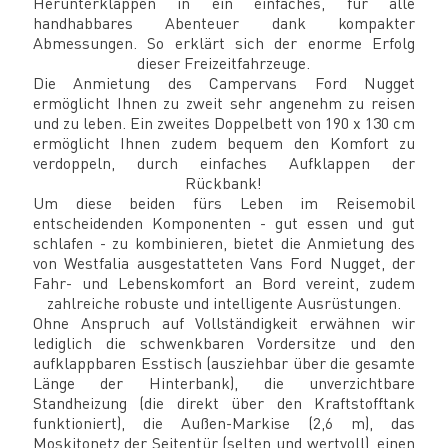
Herunterklappen in ein einfaches, für alle
handhabbares Abenteuer dank kompakter
Abmessungen. So erklärt sich der enorme Erfolg
dieser Freizeitfahrzeuge.
Die Anmietung des Campervans Ford Nugget
ermöglicht Ihnen zu zweit sehr angenehm zu reisen
und zu leben. Ein zweites Doppelbett von 190 x 130 cm
ermöglicht Ihnen zudem bequem den Komfort zu
verdoppeln, durch einfaches Aufklappen der
Rückbank!
Um diese beiden fürs Leben im Reisemobil
entscheidenden Komponenten - gut essen und gut
schlafen - zu kombinieren, bietet die Anmietung des
von Westfalia ausgestatteten Vans Ford Nugget, der
Fahr- und Lebenskomfort an Bord vereint, zudem
zahlreiche robuste und intelligente Ausrüstungen.
Ohne Anspruch auf Vollständigkeit erwähnen wir
lediglich die schwenkbaren Vordersitze und den
aufklappbaren Esstisch (ausziehbar über die gesamte
Länge der Hinterbank), die unverzichtbare
Standheizung (die direkt über den Kraftstofftank
funktioniert), die Außen-Markise (2,6 m), das
Moskitonetz der Seitentür (selten und wertvoll), einen