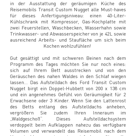
in der Ausstattung der geräumigen Küche des
Reisemobils Transit Custom Nugget alle Must-haves
für dieses Anfertigungsniveau: einen 40-Liter-
Kühlschrank mit Kompressor, Gas-Kochplatte mit
zwei Feuerstellen, Waschbecken, Wasserhahn sowie
Trinkwasser- und Abwasserspeicher von je 42L sowie
ausreichend Arbeits- und Staufläche um sich beim
Kochen wohlzufühlen!
Gut gesättigt und mit schweren Beinen nach dem
Programm des Tages möchten Sie nur noch eines:
sich auf Ihrem Bett ausstrecken und von den
Geräuschen des nahen Waldes in den Schlaf wiegen
lassen… Das Aufstelldach des Ford Transit Custom
Nugget birgt ein Doppel-Hubbett von 200 x 138 cm
und ein angenehmes Gefühl von Geräumigkeit für 2
Erwachsene oder 3 Kinder. Wenn Sie den Lattenrost
des Betts entlang des Aufstelldachs anheben,
vergrößern Sie zudem Ihren Inneraum im
„Waldgeschoß“. Dieses Aufstelldachsystem
verdoppelt beim Aufklappen nahezu das verfügbare
Volumen und verwandelt das Reisemobil nach dem