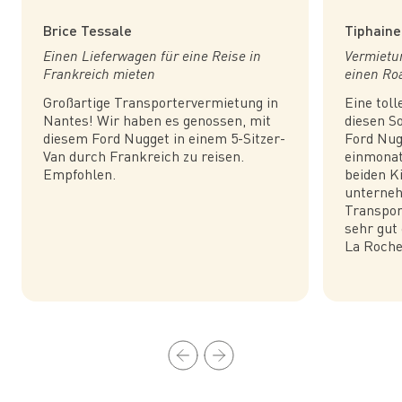
Brice Tessale
Tiphaine
Einen Lieferwagen für eine Reise in
Vermietu
Frankreich mieten
einen Ro
Großartige Transportervermietung in
Eine tol
Nantes! Wir haben es genossen, mit
diesen S
diesem Ford Nugget in einem 5-Sitzer-
Ford Nug
Van durch Frankreich zu reisen.
einmonat
Empfohlen.
beiden K
unterneh
Transpor
sehr gut
La Roche