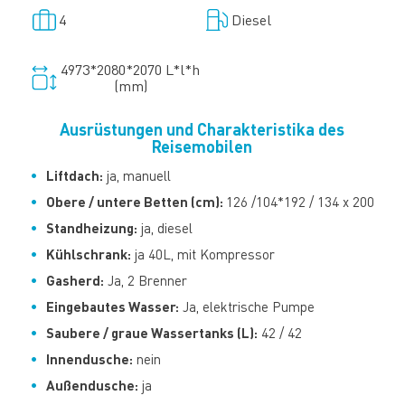
4
Diesel
4973*2080*2070 L*l*h
(mm)
Ausrüstungen und Charakteristika des
Reisemobilen
Liftdach:
ja, manuell
Obere / untere Betten (cm):
126 /104*192 / 134 x 200
Standheizung:
ja, diesel
Kühlschrank:
ja 40L, mit Kompressor
Gasherd:
Ja, 2 Brenner
Eingebautes Wasser
:
Ja, elektrische Pumpe
Saubere / graue Wassertanks (L):
42 / 42
Innendusche:
nein
Außendusche:
ja