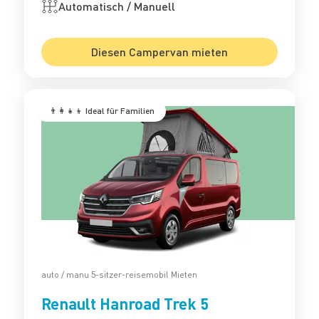
Automatisch / Manuell
Diesen Campervan mieten
‍‍‍ 👨‍👩‍👧‍👦 Ideal für Familien
auto / manu 5-sitzer-reisemobil Mieten
Renault Hanroad Trek 5