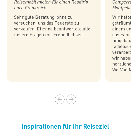
Reisemobil mieten für einen Roadtrip
Camperva
nach Frankreich
Montpelli
Sehr gute Beratung, ohne zu
Wir hatt
versuchen, uns das Teuerste zu
geträumt
verkaufen. Etienne beantwortete alle
einem um
unsere Fragen mit Freundlichkeit.
das Fahr
umgebaut
tadellos
verarbeit
wir habe
herzlich
We-Van M
Inspirationen für Ihr Reiseziel