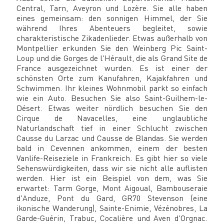
Central, Tarn, Aveyron und Lozère. Sie alle haben
eines gemeinsam: den sonnigen Himmel, der Sie
während Ihres Abenteuers begleitet, sowie
charakteristische Zikadenlieder. Etwas außerhalb von
Montpellier erkunden Sie den Weinberg Pic Saint-
Loup und die Gorges de l'Hérault, die als Grand Site de
France ausgezeichnet wurden. Es ist einer der
schönsten Orte zum Kanufahren, Kajakfahren und
Schwimmen. Ihr kleines Wohnmobil parkt so einfach
wie ein Auto. Besuchen Sie also Saint-Guilhem-le-
Désert. Etwas weiter nördlich besuchen Sie den
Cirque de Navacelles, eine unglaubliche
Naturlandschaft tief in einer Schlucht zwischen
Causse du Larzac und Causse de Blandas. Sie werden
bald in Cevennen ankommen, einem der besten
Vanlife-Reiseziele in Frankreich. Es gibt hier so viele
Sehenswürdigkeiten, dass wir sie nicht alle auflisten
werden. Hier ist ein Beispiel von dem, was Sie
erwartet: Tarm Gorge, Mont Aigoual, Bambouseraie
d'Anduze, Pont du Gard, GR70 Stevenson (eine
ikonische Wanderung), Sainte-Enimie, Vézénobres, La
Garde-Guérin, Trabuc, Cocalière und Aven d'Orgnac.