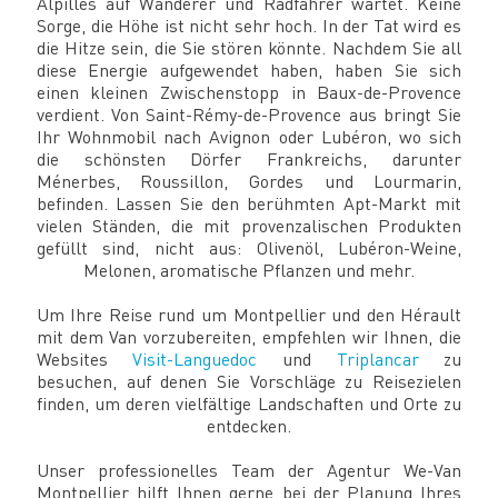
Alpilles auf Wanderer und Radfahrer wartet. Keine
Sorge, die Höhe ist nicht sehr hoch. In der Tat wird es
die Hitze sein, die Sie stören könnte. Nachdem Sie all
diese Energie aufgewendet haben, haben Sie sich
einen kleinen Zwischenstopp in Baux-de-Provence
verdient. Von Saint-Rémy-de-Provence aus bringt Sie
Ihr Wohnmobil nach Avignon oder Lubéron, wo sich
die schönsten Dörfer Frankreichs, darunter
Ménerbes, Roussillon, Gordes und Lourmarin,
befinden. Lassen Sie den berühmten Apt-Markt mit
vielen Ständen, die mit provenzalischen Produkten
gefüllt sind, nicht aus: Olivenöl, Lubéron-Weine,
Melonen, aromatische Pflanzen und mehr.
Um Ihre Reise rund um Montpellier und den Hérault
mit dem Van vorzubereiten, empfehlen wir Ihnen, die
Websites
Visit-Languedoc
und
Triplancar
zu
besuchen, auf denen Sie Vorschläge zu Reisezielen
finden, um deren vielfältige Landschaften und Orte zu
entdecken.
Unser professionelles Team der Agentur We-Van
Montpellier hilft Ihnen gerne bei der Planung Ihres