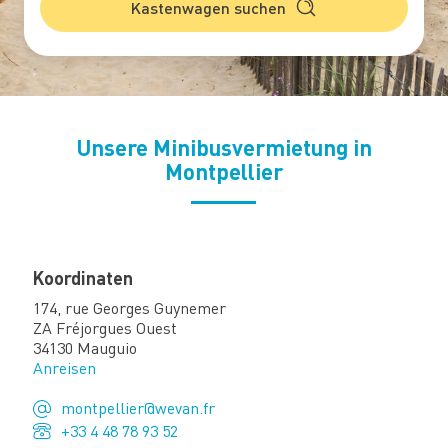
Kastenwagen suchen
Unsere Minibusvermietung in
Montpellier
Koordinaten
174, rue Georges Guynemer
ZA Fréjorgues Ouest
34130 Mauguio
Anreisen
montpellier@wevan.fr
+33 4 48 78 93 52