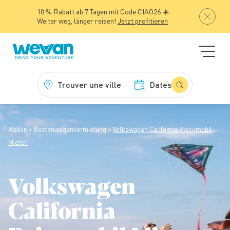
10 % Rabatt ab 7 Tagen mit Code CIAO26 ☀️
Weiter weg, länger reisen!
Jetzt profitieren
Trouver une ville
Dates
WeVan
Kastenwagenvermietung
Volkswagen California Reisemobil
Mieten
Volkswagen
California