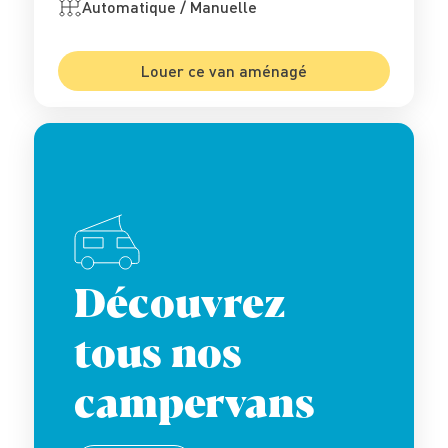
Automatique / Manuelle
Louer ce van aménagé
Découvrez
tous nos
campervans