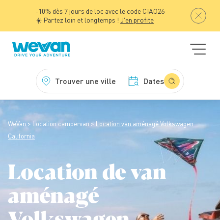
-10% dès 7 jours de loc avec le code CIAO26
☀️ Partez loin et longtemps !
J'en profite
Trouver une ville
Dates
WeVan
Location campervan
Location van aménagé Volkswagen
California
Location de van
aménagé
Volkswagen