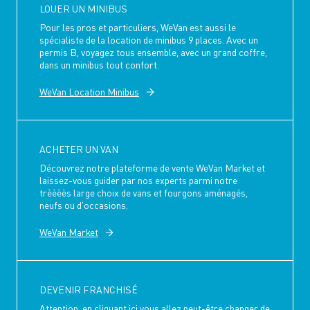
LOUER UN MINIBUS
Pour les pros et particuliers, WeVan est aussi le
spécialiste de la location de minibus 9 places. Avec un
permis B, voyagez tous ensemble, avec un grand coffre,
dans un minibus tout confort.
WeVan Location Minibus
ACHETER UN VAN
Découvrez notre plateforme de vente WeVan Market et
laissez-vous guider par nos experts parmi notre
trèèèès large choix de vans et fourgons aménagés,
neufs ou d'occasions.
WeVan Market
DEVENIR FRANCHISÉ
Attention, en cliquant ici vous allez peut-être changer de