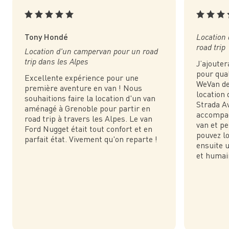
Tony Hondé
Location
road trip
Location d'un campervan pour un road
trip dans les Alpes
J’ajouter
pour qual
Excellente expérience pour une
WeVan de
première aventure en van ! Nous
location
souhaitions faire la location d'un van
Strada Av
aménagé à Grenoble pour partir en
accompag
road trip à travers les Alpes. Le van
van et p
Ford Nugget était tout confort et en
pouvez lo
parfait état. Vivement qu'on reparte !
ensuite 
et humai