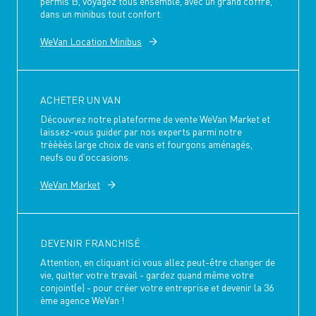
permis B, voyagez tous ensemble, avec un grand coffre,
dans un minibus tout confort.
WeVan Location Minibus
ACHETER UN VAN
Découvrez notre plateforme de vente WeVan Market et
laissez-vous guider par nos experts parmi notre
trèèèès large choix de vans et fourgons aménagés,
neufs ou d'occasions.
WeVan Market
DEVENIR FRANCHISÉ
Attention, en cliquant ici vous allez peut-être changer de
vie, quitter votre travail - gardez quand même votre
conjoint(e) - pour créer votre entreprise et devenir la 36
ème agence WeVan !