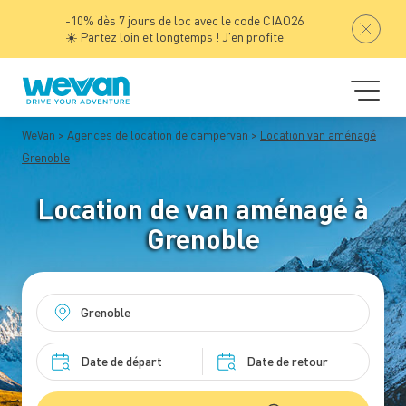
-10% dès 7 jours de loc avec le code CIAO26
☀️ Partez loin et longtemps !
J'en profite
WeVan
Agences de location de campervan
Location van aménagé
Grenoble
Location de van aménagé à
Grenoble