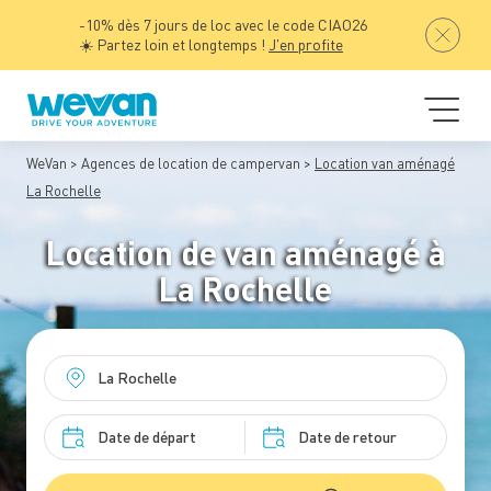
-10% dès 7 jours de loc avec le code CIAO26
☀️ Partez loin et longtemps !
J'en profite
WeVan
Agences de location de campervan
Location van aménagé
La Rochelle
Location de van aménagé à
La Rochelle