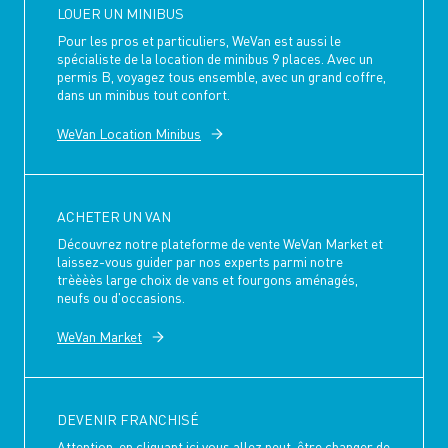
LOUER UN MINIBUS
Pour les pros et particuliers, WeVan est aussi le
spécialiste de la location de minibus 9 places. Avec un
permis B, voyagez tous ensemble, avec un grand coffre,
dans un minibus tout confort.
WeVan Location Minibus
ACHETER UN VAN
Découvrez notre plateforme de vente WeVan Market et
laissez-vous guider par nos experts parmi notre
trèèèès large choix de vans et fourgons aménagés,
neufs ou d'occasions.
WeVan Market
DEVENIR FRANCHISÉ
Attention, en cliquant ici vous allez peut-être changer de