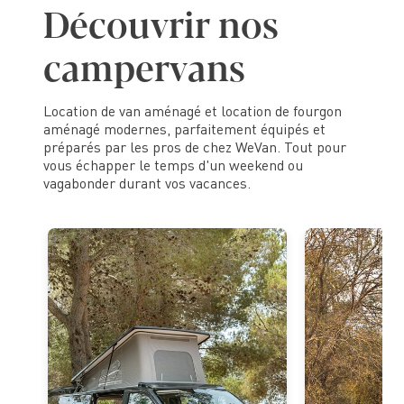
D
é
c
o
u
v
r
i
r
n
o
s
c
a
m
p
e
r
v
a
n
s
Location de van aménagé et location de fourgon
aménagé modernes, parfaitement équipés et
préparés par les pros de chez WeVan. Tout pour
vous échapper le temps d'un weekend ou
vagabonder durant vos vacances.
🔥 nouveau
👨‍👩‍👧‍👦 idéal