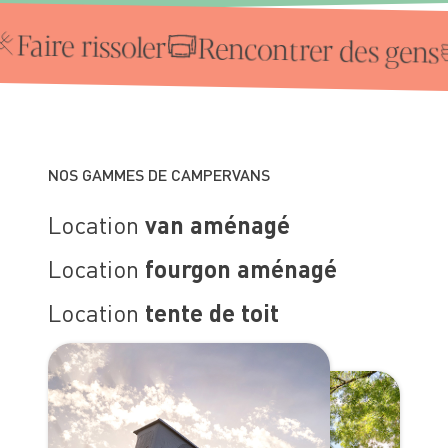
e rissoler
Rencontrer des gens
Déc
NOS GAMMES DE CAMPERVANS
Location
van aménagé
Location
fourgon aménagé
Location
tente de toit