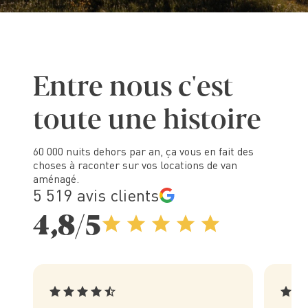
E
n
t
r
e
n
o
u
s
c
'
e
s
t
t
o
u
t
e
u
n
e
h
i
s
t
o
i
r
e
60 000 nuits dehors par an, ça vous en fait des
choses à raconter sur vos locations de van
aménagé.
5 519 avis clients
4,8/5