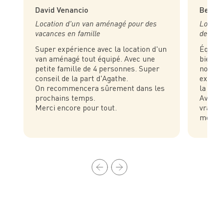
David Venancio
Bene
Location d'un van aménagé pour des
Locat
vacances en famille
des v
Super expérience avec la location d'un
Équip
van aménagé tout équipé. Avec une
bien 
petite famille de 4 personnes. Super
notre
conseil de la part d'Agathe.
expér
On recommencera sûrement dans les
la lo
prochains temps.
Avec 
Merci encore pour tout.
vraim
mome