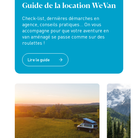
Guide de la location WeVan
Check-list, dernières démarches en
agence, conseils
pratiques... On vous
accompagne pour que votre aventure en
van aménagé se passe comme sur des
roulettes !
Lire le guide