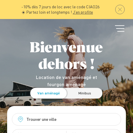
-10% dès 7 jours de loc avec le code CIAO26
☀️ Partez loin et longtemps !
J'en profite
Bienvenue
dehors !
Location de van aménagé et
fourgon aménagé
Van aménagé
Minibus