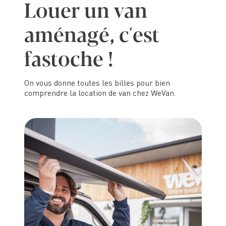
L
o
u
e
r
u
n
v
a
n
a
m
é
n
a
g
é
,
c
'
e
s
t
f
a
s
t
o
c
h
e
!
On vous donne toutes les billes pour bien
comprendre la location de van chez WeVan.