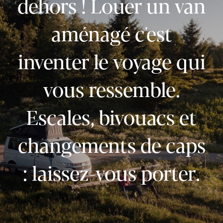
dehors ! Louer un van
aménagé c'est
inventer le voyage qui
vous ressemble.
Escales, bivouacs et
changements de caps
: laissez-vous porter.