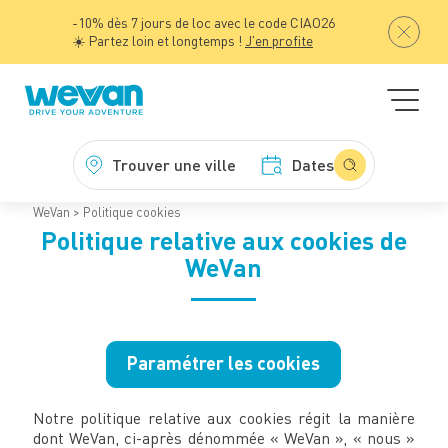
-10% dès 7 jours de loc avec le code CIAO26
☀️ Partez loin et longtemps !
J'en profite
Trouver une ville
Dates
WeVan
Politique cookies
Politique relative aux cookies de
WeVan
Paramétrer les cookies
Notre politique relative aux cookies régit la manière
dont WeVan, ci-après dénommée « WeVan », « nous »