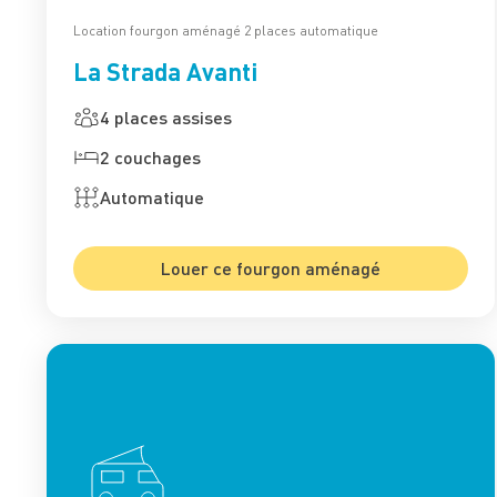
Location fourgon aménagé 2 places automatique
La Strada Avanti
4 places assises
2 couchages
Automatique
Louer ce fourgon aménagé