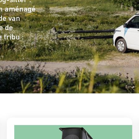
an aménagé
 de van
e de
 tribu :