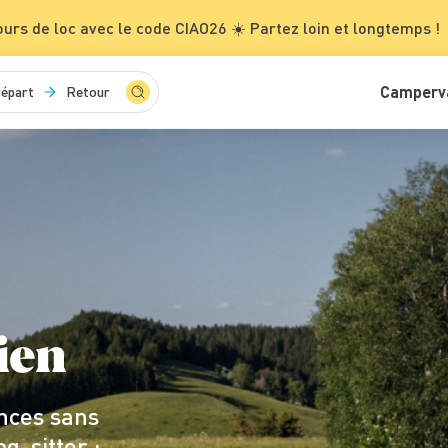
ours de loc avec le code CIAO26 ☀️ Partez loin et longtemps !
Camperv
épart
Retour
ien
nces sans
g-sitter :