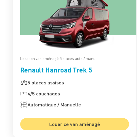
Location van aménagé 5 places auto / manu
Renault Hanroad Trek 5
5 places assises
4/5 couchages
Automatique / Manuelle
Louer ce van aménagé