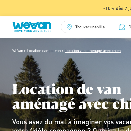
-10% dès 7 j
Trouver une ville
D
WeVan
Location campervan
Location van aménagé avec chien
Location de van
aménagé avec ch
Vous avez du mal à imaginer vos vaca
votre fidèle compagnon ? Oubliez le do