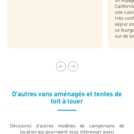
un voyag
Californi
une cuis
très conf
séjour e
ce fourgo
sur de l
D'autres vans aménagés et tentes de
toit à louer
Découvrez d'autres modèles de campervans de
location qui pourraient vous intéresser aussi