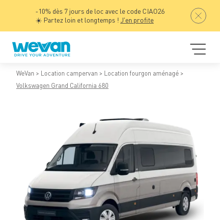
-10% dès 7 jours de loc avec le code CIAO26
☀️ Partez loin et longtemps !
J'en profite
WeVan
Location campervan
Location fourgon aménagé
Volkswagen Grand California 680