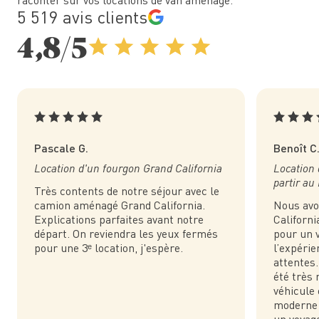
raconter sur vos locations de van aménagé.
5 519 avis clients
4,8/5
Pascale G.
Benoît C
Location d'un fourgon Grand California
Location
partir a
Très contents de notre séjour avec le
camion aménagé Grand California.
Nous avo
Explications parfaites avant notre
Californ
départ. On reviendra les yeux fermés
pour un 
pour une 3ᵉ location, j'espère.
l’expérie
attentes.
été très 
véhicule 
moderne 