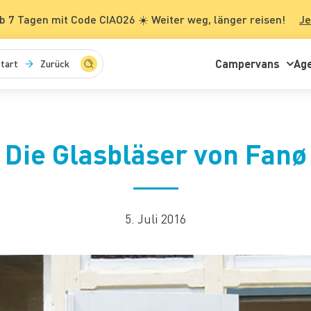
b 7 Tagen mit Code CIAO26 ☀️ Weiter weg, länger reisen!
Je
Campervans
Ag
tart
Zurück
Die Glasbläser von Fanø
5. Juli 2016