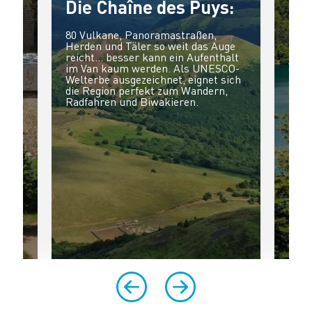
Die Chaîne des Puys:
De
80 Vulkane, Panoramastraßen,
Der 
Herden und Täler so weit das Auge
nahe
reicht… besser kann ein Aufenthalt
jede
im Van kaum werden. Als UNESCO-
dich
pen,
Welterbe ausgezeichnet, eignet sich
sofo
die Region perfekt zum Wandern,
Radfahren und Biwakieren.
er
äse