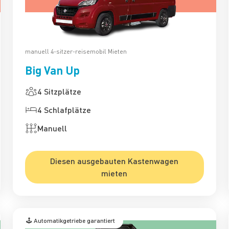
manuell 4-sitzer-reisemobil Mieten
Big Van Up
4 Sitzplätze
4 Schlafplätze
Manuell
Diesen ausgebauten Kastenwagen
mieten
🕹️ Automatikgetriebe garantiert