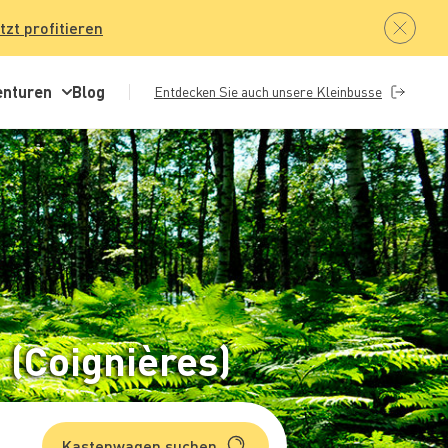
tzt profitieren
enturen
Blog
Entdecken Sie auch unsere Kleinbusse
(Coignières)
Kastenwagen suchen