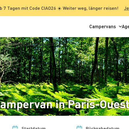
b 7 Tagen mit Code CIAO26 ☀️ Weiter weg, länger reisen!
Je
Campervans
Ag
tenwagen Paris-Ouest (Coignières)
ampervan in Paris-Ouest 