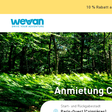
10 % Rabatt a
WeVan
Mietagenturen Campervans
Mieten Kas
Anmietung C
Start- und Rückgabestadt