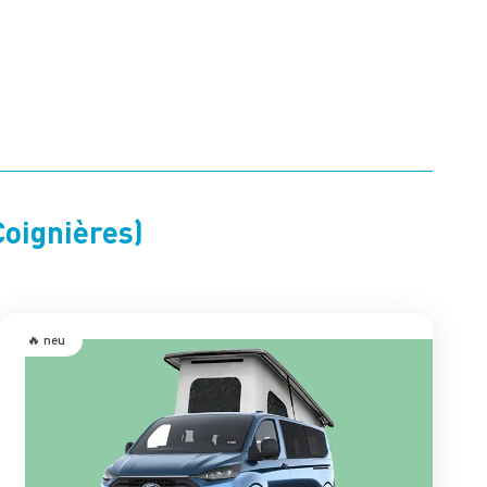
oignières)
🔥 neu