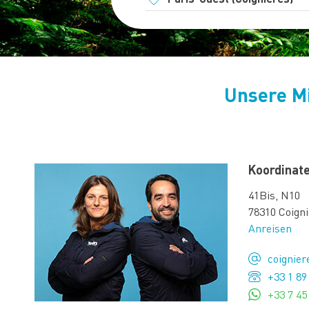
Unsere Mi
Koordinat
41Bis, N10
78310 Coign
Anreisen
coignie
+33 1 89
+33 7 45