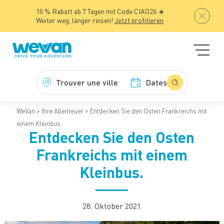
10 % Rabatt ab 7 Tagen mit Code CIAO26 ☀️
Weiter weg, länger reisen!
Jetzt profitieren
Trouver une ville
Dates
WeVan
Ihre Abenteuer
Entdecken Sie den Osten Frankreichs mit
einem Kleinbus.
Entdecken Sie den Osten
Frankreichs mit einem
Kleinbus.
28. Oktober 2021