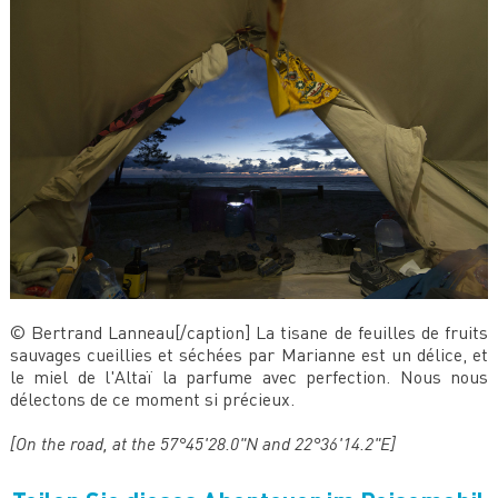
© Bertrand Lanneau[/caption] La tisane de feuilles de fruits
sauvages cueillies et séchées par Marianne est un délice, et
le miel de l'Altaï la parfume avec perfection. Nous nous
délectons de ce moment si précieux.
[On the road, at the 57°45'28.0"N and 22°36'14.2"E]