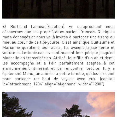
© Bertrand Lanneau[/caption] En s'approchant nous
découvrons que ses propriétaires parlent français. Quelques
mots échangés et nous voilà invités à partager une tisane au
miel au cœur de ce tipi-yourte. C'est ainsi que Guillaume et
Marianne qualifient leur abris. Ils avaient laissé tente et
voiture et Lettonie car ils continuaient leur périple jusqu'en
Mongolie en transsibérien. Attiloé, leur fille d'un an et demi,
les accompagne et a l'air parfaitement adaptée à cet
environnement itinérant et de rencontre fortuite. Il y a
également Manu, un ami de la petite famille, qui les a rejoint
pour partager un bout de voyage avec eux. [caption
id="attachment_1204" align="alignnone" width="1200"]