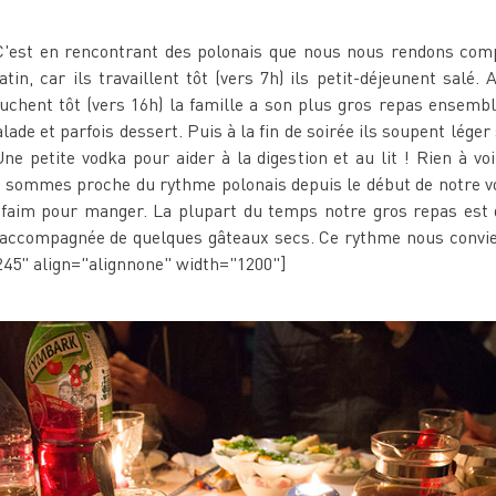
C'est en rencontrant des polonais que nous nous rendons comp
tin, car ils travaillent tôt (vers 7h) ils petit-déjeunent salé. 
auchent tôt (vers 16h) la famille a son plus gros repas ensembl
e et parfois dessert. Puis à la fin de soirée ils soupent léger
ne petite vodka pour aider à la digestion et au lit ! Rien à vo
us sommes proche du rythme polonais depuis le début de notre v
 faim pour manger. La plupart du temps notre gros repas est 
e accompagnée de quelques gâteaux secs. Ce rythme nous convien
245" align="alignnone" width="1200"]