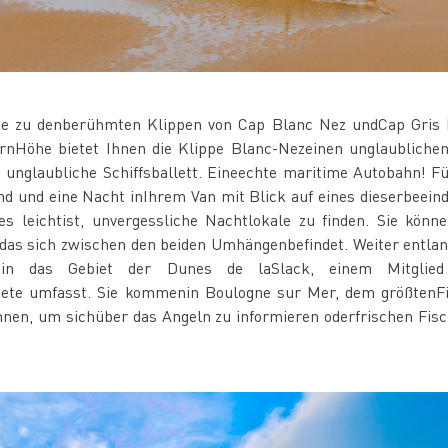
ne zu denberühmten Klippen von Cap Blanc Nez undCap Gris Ne
rnHöhe bietet Ihnen die Klippe Blanc-Nezeinen unglaubliche
 unglaubliche Schiffsballett. Eineechte maritime Autobahn! Fü
nd und eine Nacht inIhrem Van mit Blick auf eines dieserbeei
s leichtist, unvergessliche Nachtlokale zu finden. Sie kön
 das sich zwischen den beiden Umhängenbefindet. Weiter entla
in das Gebiet der Dunes de laSlack, einem Mitglied
ete umfasst. Sie kommenin Boulogne sur Mer, dem größtenFis
önnen, um sichüber das Angeln zu informieren oderfrischen F