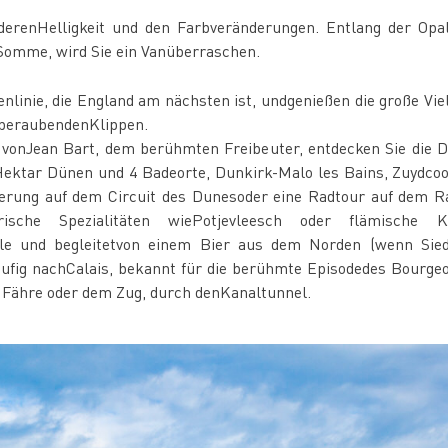
renHelligkeit und den Farbveränderungen. Entlang der Opa
Somme, wird Sie ein Vanüberraschen.
nlinie, die England am nächsten ist, undgenießen die große Vi
mberaubendenKlippen.
t vonJean Bart, dem berühmten Freibeuter, entdecken Sie die 
Hektar Dünen und 4 Badeorte, Dunkirk-Malo les Bains, Zuydcoo
derung auf dem Circuit des Dunesoder eine Radtour auf dem R
rische Spezialitäten wiePotjevleesch oder flämische K
e und begleitetvon einem Bier aus dem Norden (wenn Siedi
äufig nachCalais, bekannt für die berühmte Episodedes Bourgeo
r Fähre oder dem Zug, durch denKanaltunnel.