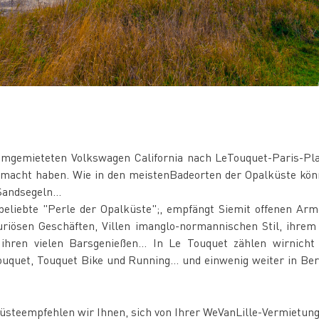
remgemieteten Volkswagen California nach LeTouquet-Paris-Pla
macht haben. Wie in den meistenBadeorten der Opalküste kön
andsegeln...
 beliebte "Perle der Opalküste";, empfängt Siemit offenen Ar
riösen Geschäften, Villen imanglo-normannischen Stil, ihrem
hren vielen Barsgenießen... In Le Touquet zählen wirnich
uquet, Touquet Bike und Running... und einwenig weiter in Be
küsteempfehlen wir Ihnen, sich von Ihrer WeVanLille-Vermietun