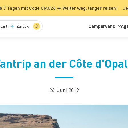
b 7 Tagen mit Code CIAO26 ☀️ Weiter weg, länger reisen!
Je
Campervans
Ag
tart
Zurück
antrip an der Côte d'Opa
26. Juni 2019