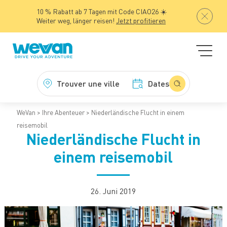
10 % Rabatt ab 7 Tagen mit Code CIAO26 ☀️
Weiter weg, länger reisen!
Jetzt profitieren
Trouver une ville
Dates
WeVan
Ihre Abenteuer
Niederländische Flucht in einem
reisemobil
Niederländische Flucht in
einem reisemobil
26. Juni 2019