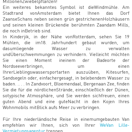
MillionenZwiebelpflanzen!
Ein weiteres bekanntes Symbol ist dieWindmühle. Am
Stadtrand vonAmsterdam bietet Ihnen das Dorf
ZaanseSchans neben seinen grün gestrichenenHolzhäusern
und seinen kleinen Brückendie berühmten Zaandam Mills,
die noch inBetrieb sind.
In Kinderjik, in der Nähe vonRotterdam, sehen Sie 19
Mühlen, die im18. Jahrhundert gebaut wurden, um
dasumliegende Wasser zu verwalten
undÜberschwemmungen zu verhindern. Vielleicht möchten
Sie einen Moment ineinem der Badeorte der
Nordseeverbringen, um einen
IhrerLieblingswassersportarten auszuüben, Kitesurfen,
Sandsegeln oder, einfachergesagt, in belebendem Wasser zu
baden. .. . . In Zandvoort, Bloemendaal, Bergenaan Zee, finden
Sie die für die nördlichenStrände, einschließlich der Dünen,
sotypische Atmosphäre, und Sie werden sichfreuen, einen
guten Abend und eine guteNacht in den Kojen Ihres
Wohnmobils mitBlick aufs Meer zu verbringen.
Für Ihre niederländische Reise in einemumgebauten Van
empfehlen wir Ihnen, sich von Ihrer
WeVan Lille-
Vermietungsagentur
trennen.