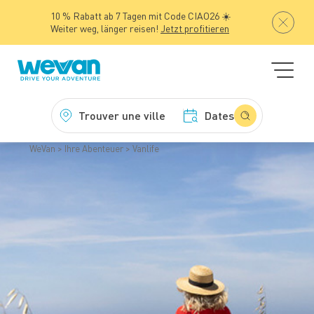
10 % Rabatt ab 7 Tagen mit Code CIAO26 ☀️
Weiter weg, länger reisen!
Jetzt profitieren
Trouver une ville
Dates
WeVan
Ihre Abenteuer
Vanlife