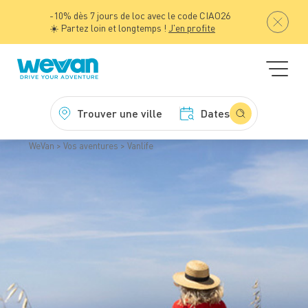
-10% dès 7 jours de loc avec le code CIAO26
☀️ Partez loin et longtemps !
J'en profite
Trouver une ville
Dates
WeVan
Vos aventures
Vanlife