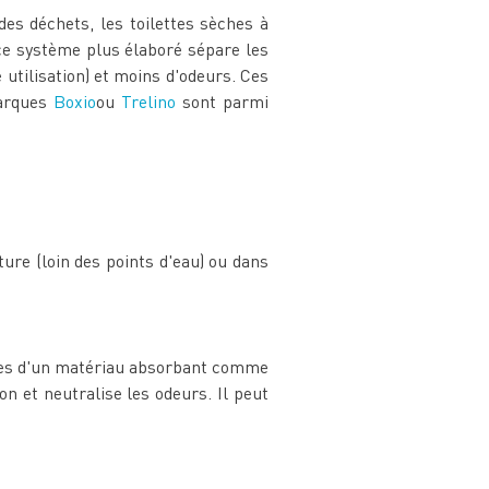
es déchets, les toilettes sèches à
 ce système plus élaboré sépare les
 utilisation) et moins d'odeurs. Ces
marques
Boxio
ou
Trelino
sont parmi
ture (loin des points d'eau) ou dans
rtes d'un matériau absorbant comme
on et neutralise les odeurs. Il peut