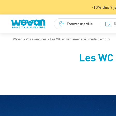
-10% dès 7 j
Trouver une ville
D
WeVan
Vos aventures
Les WC en van aménagé : mode d’emploi
Les WC 