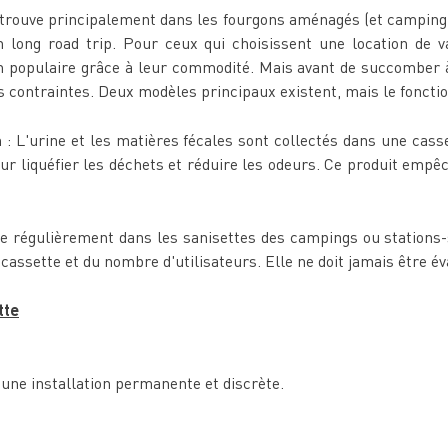
retrouve principalement dans les fourgons aménagés (et camping-
un long road trip. Pour ceux qui choisissent une location de 
 populaire grâce à leur commodité. Mais avant de succomber à l
rs contraintes. Deux modèles principaux existent, mais le fonct
: L'urine et les matières fécales sont collectés dans une cas
r liquéfier les déchets et réduire les odeurs. Ce produit empêch
dée régulièrement dans les sanisettes des campings ou stations
 cassette et du nombre d'utilisateurs. Elle ne doit jamais être é
tte
e une installation permanente et discrète.