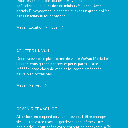
Pour les pros et particuliers, WeVan est aussi le
spécialiste de la location de minibus 9 places. Avec un
permis B, voyagez tous ensemble, avec un grand coffre,
dans un minibus tout confort.
WeVan Location Minibus
ACHETER UN VAN
Découvrez notre plateforme de vente WeVan Market et
laissez-vous guider par nos experts parmi notre
trèèèès large choix de vans et fourgons aménagés,
neufs ou d'occasions.
WeVan Market
DEVENIR FRANCHISÉ
Attention, en cliquant ici vous allez peut-être changer de
vie, quitter votre travail - gardez quand même votre
conjoint(e) - pour créer votre entreprise et devenir la 36