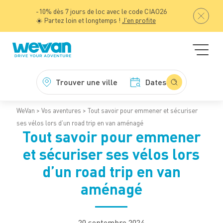
-10% dès 7 jours de loc avec le code CIAO26
☀️ Partez loin et longtemps !
J'en profite
Trouver une ville
Dates
WeVan
Vos aventures
Tout savoir pour emmener et sécuriser
ses vélos lors d’un road trip en van aménagé
Tout savoir pour emmener
et sécuriser ses vélos lors
d’un road trip en van
aménagé
20 septembre 2024