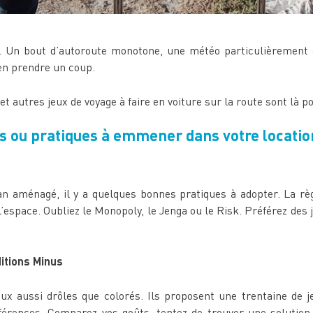
e. Un bout d’autoroute monotone, une météo particulièrement 
en prendre un coup.
t autres jeux de voyage à faire en voiture sur la route sont là 
tes ou pratiques à emmener dans votre locat
n aménagé, il y a quelques bonnes pratiques à adopter. La règ
’espace. Oubliez le Monopoly, le Jenga ou le Risk. Préférez des j
ditions Minus
 aussi drôles que colorés. Ils proposent une trentaine de jeux
ifférences. Comparez vos goûts, tentez de trouver une soluti