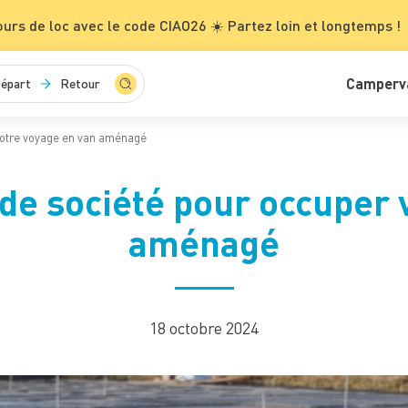
ours de loc avec le code CIAO26 ☀️ Partez loin et longtemps !
Camperv
épart
Retour
 votre voyage en van aménagé
 de société pour occuper
aménagé
18 octobre 2024