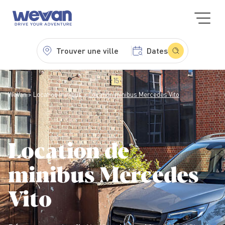
Trouver une ville
Dates
WeVan
Location minibus
Location minibus Mercedes Vito
Location de
minibus Mercedes
Vito