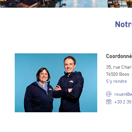
Notr
Coordonné
35, rue Char
76520 Boos
S'y rendre
rouen@w
+33 2 35