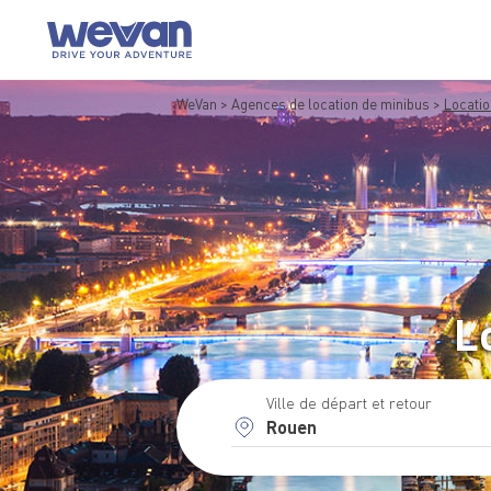
WeVan
Agences de location de minibus
Locati
L
Ville de départ et retour