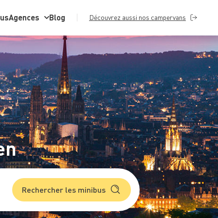
bus
Agences
Blog
Découvrez aussi nos campervans
en
Rechercher les minibus