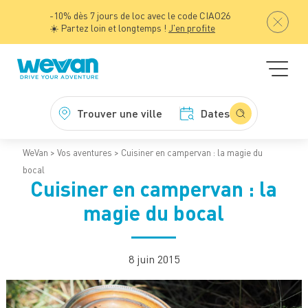
-10% dès 7 jours de loc avec le code CIAO26
☀️ Partez loin et longtemps !
J'en profite
Trouver une ville
Dates
WeVan
Vos aventures
Cuisiner en campervan : la magie du
bocal
Cuisiner en campervan : la
magie du bocal
8 juin 2015