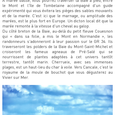
À marée basse, vous pourrez traverser la Baie à pied, entre
le Mont et l'île de Tombelaine accompagné d'un guide
expérimenté qui vous évitera les pièges des sables mouvants
et de la marée. C'est ici que le marnage, ou amplitude des
marées, est le plus fort en Europe. Un dicton local dit que la
marée remonte à la vitesse d'un cheval au galop.
Du côté breton de la Baie, au-delà du petit fleuve Couesnon
qui « dans sa folie, a mis le Mont en Normandie », les
randonneurs s'adonneront à leur passion sur le GR 34. Ils
traverseront les polders de la Baie du Mont-Saint-Michel et
croiseront les fameux agneaux de Pré-Salé qui se
nourrissent de plantes adaptées à cet univers tantôt
terrestre, tantôt marin. Cherrueix, avec ses immenses
plages, est un haut-lieu du char à voile. Vers Cancale, c'est le
royaume de la moule de bouchot que vous dégusterez au
Vivier sur Mer.