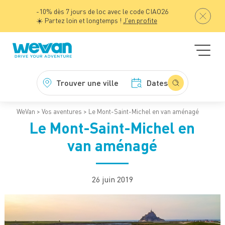
-10% dès 7 jours de loc avec le code CIAO26
☀️ Partez loin et longtemps !
J'en profite
Trouver une ville
Dates
WeVan
Vos aventures
Le Mont-Saint-Michel en van aménagé
Le Mont-Saint-Michel en
van aménagé
26 juin 2019