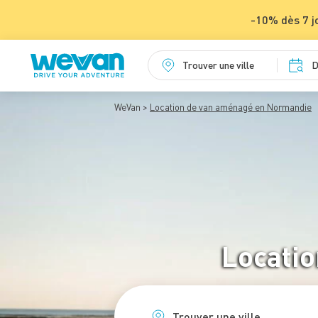
-10% dès 7 j
Trouver une ville
D
WeVan
Location de van aménagé en Normandie
Locati