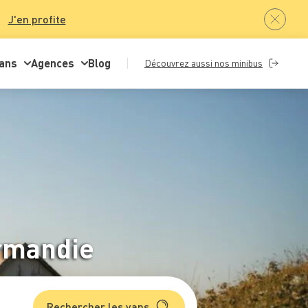
J'en profite
ans
Agences
Blog
Découvrez aussi nos minibus
rmandie
Rechercher les vans