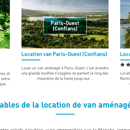
Paris-Ouest
(Conflans)
Location van Paris-Ouest (Conflans)
Loc
Louer un van aménagé à Paris-Ouest c’est prendre
une grande bouffée d’oxygène en partant le long des
Locat
res et
méandres de la Seine jusqu’aux …
Norma
 entre
que.
ables de la location de van aména
ntre reliefs paisibles, vues imprenables sur la Manche, longue