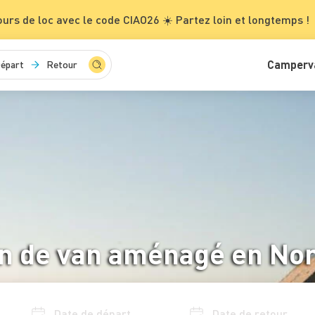
ours de loc avec le code CIAO26 ☀️ Partez loin et longtemps !
Camperv
épart
Retour
on de van aménagé en No