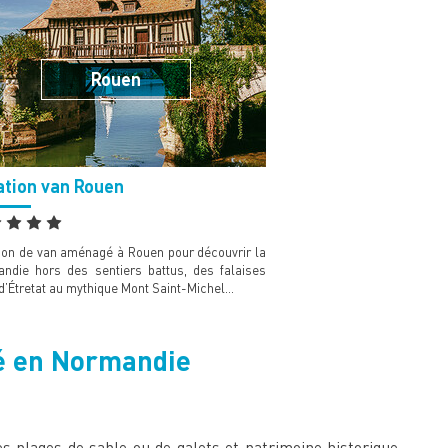
Rouen
ation van Rouen
ion de van aménagé à Rouen pour découvrir la
ndie hors des sentiers battus, des falaises
d’Étretat au mythique Mont Saint-Michel…
gé en Normandie
s plages de sable ou de galets et patrimoine historique