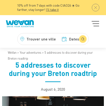
10% off from 7 days with code CIAO26 ☀️ Go
farther, stay longer!
I'll take it
Trouver une ville
Dates
WeVan
Your adventures
5 addresses to discover during your
Breton roadtrip
5 addresses to discover
during your Breton roadtrip
August 6, 2020