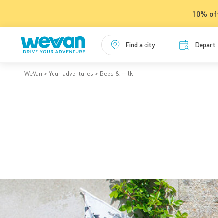
10% off
Find a city
Depart
WeVan
Your adventures
Bees & milk