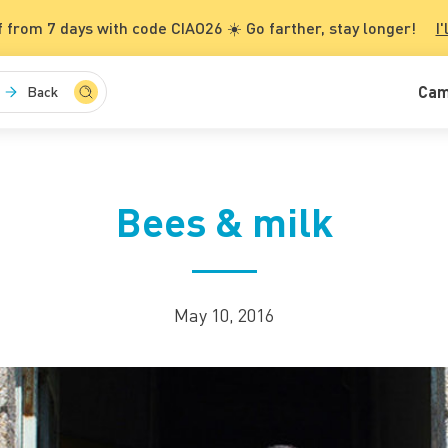
 from 7 days with code CIAO26 ☀️ Go farther, stay longer!
I'
Cam
Back
Bees & milk
May 10, 2016