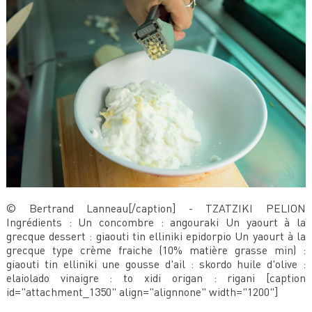
© Bertrand Lanneau[/caption] - TZATZIKI PELION
Ingrédients : Un concombre : angouraki Un yaourt à la
grecque dessert : giaouti tin elliniki epidorpio Un yaourt à la
grecque type crème fraiche (10% matière grasse min) :
giaouti tin elliniki une gousse d'ail : skordo huile d'olive :
elaiolado vinaigre : to xidi origan : rigani [caption
id="attachment_1350" align="alignnone" width="1200"]