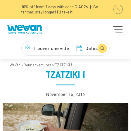
10% off from 7 days with code CIAO26 ☀️ Go
farther, stay longer!
I'll take it
Trouver une ville
Dates
WeVan
Your adventures
TZATZIKI !
TZATZIKI !
November 16, 2016