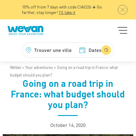
10% off from 7 days with code CIAO26 ☀️ Go
farther, stay longer!
I'll take it
Trouver une ville
Dates
WeVan
Your adventures
Going on a road trip in France: what
budget should you plan?
Going on a road trip in
France: what budget should
you plan?
October 14, 2020